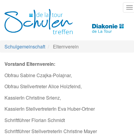
Direkt
T
zum
na
Inhalt
Schulgemeinschaft
Elternverein
Vorstand Elternverein:
Obfrau Sabine Czajka-Polajnar,
Obfrau Stellvertreter Alice Holzfeind,
KassierIn Christine Srienz,
KassierIn StellvertreterIn Eva Huber-Ortner
Schriftführer Florian Schmidt
Schriftführer StellvertreterIn Christine Mayer